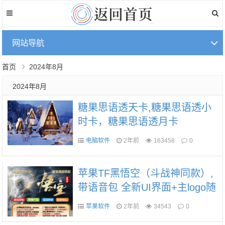
网站导航
首页
2024年8月
2024年8月
糖果思语透天卡,糖果思语透小
时卡，糖果思语透月卡
电脑软件
2年前
163458
0
苹果TF黑悟空（斗战神同款）,
带语音包 全新UI界面+主logo随
意移动可隐藏
苹果软件
2年前
34543
0