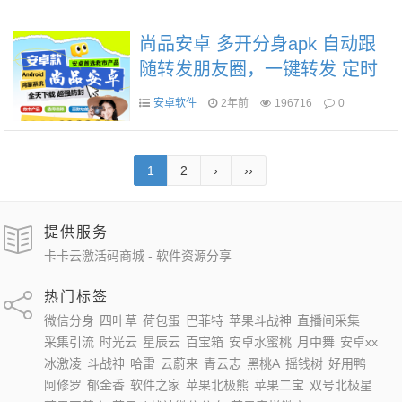
尚品安卓 多开分身apk 自动跟
随转发朋友圈，一键转发 定时
转发功能
安卓软件
2年前
196716
0
1
2
›
››
提供服务
卡卡云激活码商城 - 软件资源分享
热门标签
微信分身
四叶草
荷包蛋
巴菲特
苹果斗战神
直播间采集
采集引流
时光云
星辰云
百宝箱
安卓水蜜桃
月中舞
安卓xx
冰激凌
斗战神
哈雷
云蔚来
青云志
黑桃A
摇钱树
好用鸭
阿修罗
郁金香
软件之家
苹果北极熊
苹果二宝
双号北极星