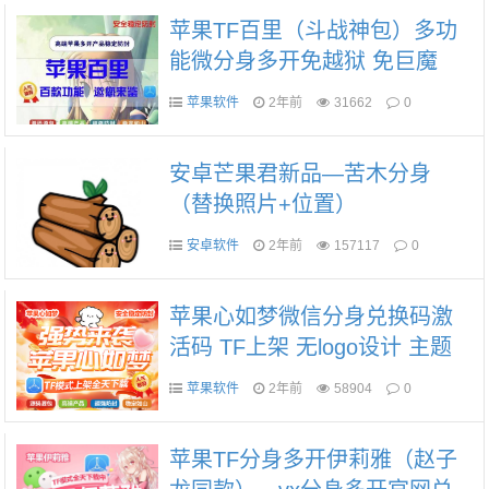
苹果TF百里（斗战神包）多功
能微分身多开免越狱 免巨魔
苹果软件
2年前
31662
0
安卓芒果君新品—苦木分身
（替换照片+位置）
安卓软件
2年前
157117
0
苹果心如梦微信分身兑换码激
活码 TF上架 无logo设计 主题
美化 自动跟随转发 消息自动回
苹果软件
2年前
58904
0
复 虚拟定位 语音转发 长按消
息+1 微信密友
苹果TF分身多开伊莉雅（赵子