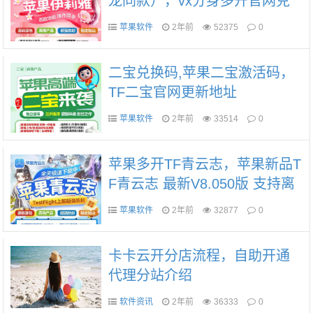
龙同款），vx分身多开官网兑
换码下载地址
苹果软件
2年前
52375
0
二宝兑换码,苹果二宝激活码，
TF二宝官网更新地址
苹果软件
2年前
33514
0
苹果多开TF青云志，苹果新品T
F青云志 最新V8.050版 支持离
线验证 青云志官网地址https://
苹果软件
2年前
32877
0
5tii.github.io/qyz/
卡卡云开分店流程，自助开通
代理分站介绍
软件资讯
2年前
36333
0