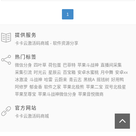
1
提供服务
卡卡云激活码商城 - 软件资源分享
热门标签
微信分身
四叶草
荷包蛋
巴菲特
苹果斗战神
直播间采集
采集引流
时光云
星辰云
百宝箱
安卓水蜜桃
月中舞
安卓xx
冰激凌
斗战神
哈雷
云蔚来
青云志
黑桃A
摇钱树
好用鸭
阿修罗
郁金香
软件之家
苹果北极熊
苹果二宝
双号北极星
苹果至尊宝
苹果斗战神微信分身
苹果音悦微商
官方网站
卡卡云激活码商城