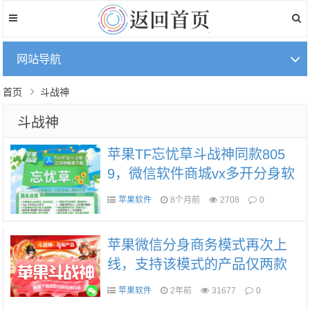
网站导航
首页
斗战神
斗战神
苹果TF忘忧草斗战神同款805
9，微信软件商城vx多开分身软
件下载-秒抢/虚拟定位/跟圈/群
苹果软件
8个月前
2708
0
聊群发，TF模式上架
苹果微信分身商务模式再次上
线，支持该模式的产品仅两款
苹果软件
2年前
31677
0