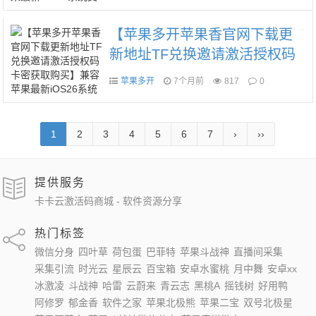
26系统支持虚拟定位微信群发
微信密友语音转发朋友圈图文
【苹果多开苹果香官网下载更
大视频一键转发
新地址TF兑换邀请激活授权码
卡密获取购买】兼容苹果最新i
苹果多开
7个月前
817
0
OS26系统支持虚拟定位微信群
发微信密友适配最新8062微信
版本
1
2
3
4
5
6
7
›
››
提供服务
卡卡云激活码商城 - 软件资源分享
热门标签
微信分身
四叶草
荷包蛋
巴菲特
苹果斗战神
直播间采集
采集引流
时光云
星辰云
百宝箱
安卓水蜜桃
月中舞
安卓xx
冰激凌
斗战神
哈雷
云蔚来
青云志
黑桃A
摇钱树
好用鸭
阿修罗
郁金香
软件之家
苹果北极熊
苹果二宝
双号北极星