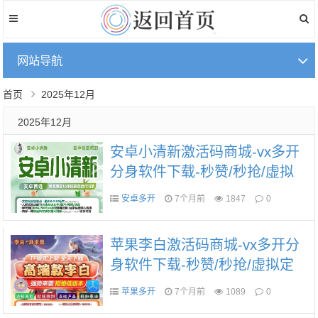
网站导航
首页
2025年12月
2025年12月
安卓小清新激活码商城-vx多开
分身软件下载-秒赞/秒抢/虚拟
定位/自动跟圈/防撤回-自助发
安卓多开
7个月前
1847
0
码平台
苹果李白激活码商城-vx多开分
身软件下载-秒赞/秒抢/虚拟定
位/自动跟圈/防撤回/群聊群发-T
苹果多开
7个月前
1089
0
F模式上架-斗战神包-自助发码