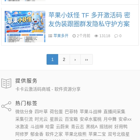
苹果小妖怪 TF 多开激活码 密
友伪装跟圈群发隐私守护方案
苹果多开
2个月前
13118
0
1
2
›
››
提供服务
卡卡云激活码商城 - 软件资源分享
热门标签
微信分身
四叶草
荷包蛋
巴菲特
苹果斗战神
直播间采集
采集引流
时光云
星辰云
百宝箱
安卓水蜜桃
月中舞
安卓xx
冰激凌
斗战神
哈雷
云蔚来
青云志
黑桃A
摇钱树
好用鸭
阿修罗
郁金香
软件之家
苹果北极熊
苹果二宝
双号北极星