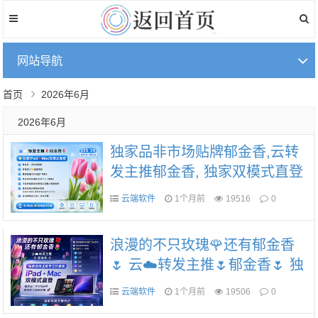
网站导航
首页
2026年6月
2026年6月
独家品非市场贴牌郁金香,云转
发主推郁金香, 独家双模式直登
王炸组，合免扫码器 iPad+Mac
云端软件
1个月前
19516
0
直登双模式
浪漫的不只玫瑰🌹还有郁金香
🌷 云☁️转发主推🌷郁金香🌷 独
家双模式直登王炸组合 iPad➕M
云端软件
1个月前
19506
0
ac双模式直登