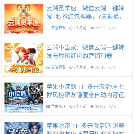
云端灵羊速：微信云端一键转
发+秒抢红包神器，7天退换，
多种授权套餐任选
云端转发
2个月前
28539
0
云端小当家：微信云端一键转
发与秒抢红包的营销利器
云端转发
2个月前
28513
0
苹果小浣熊 TF 多开激活码 社
群风控密友隐匿全自动内容运
维方案
苹果多开
2个月前
30433
0
苹果冰帝 TF 多开激活码 退群