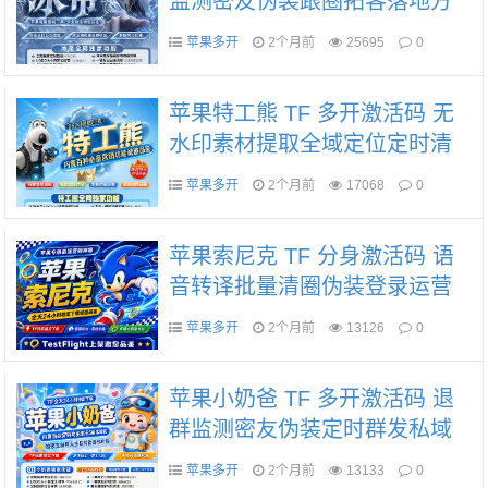
监测密友伪装跟圈拓客落地方
案
苹果多开
2个月前
25695
0
苹果特工熊 TF 多开激活码 无
水印素材提取全域定位定时清
圈私域落地思路
苹果多开
2个月前
17068
0
苹果索尼克 TF 分身激活码 语
音转译批量清圈伪装登录运营
方案
苹果多开
2个月前
13126
0
苹果小奶爸 TF 多开激活码 退
群监测密友伪装定时群发私域
方案
苹果多开
2个月前
13133
0