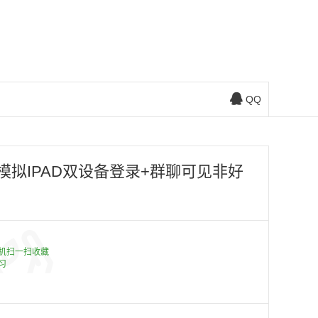
QQ
模拟IPAD双设备登录+群聊可见非好
机扫一扫收藏
习