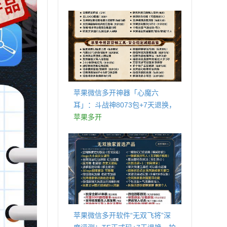
商城
苹果微信多开神器「心魔六
耳」：斗战神8073包+7天退换，
认准拍拍卡激活码商城
苹果多开
苹果微信多开软件“无双飞将”深