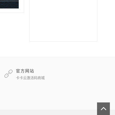
郁金香
软件之家
苹果北极熊
苹果二宝
双号北极星
苹果至尊宝
苹果斗战神微信分身
苹果音悦微商
官方网站
卡卡云激活码商城