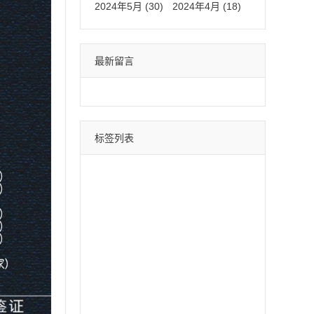
2024年5月 (30)
2024年4月 (18)
最新留言
标签列表
微信分身
四叶草
荷包蛋
巴菲特
苹果斗战神
直播间采集
采集引流
时光云
星辰云
百宝箱
安卓水蜜桃
月中舞
安卓xx
冰激凌
斗战神
哈雷
云蔚来
青云志
黑桃A
摇钱树
好用鸭
阿修罗