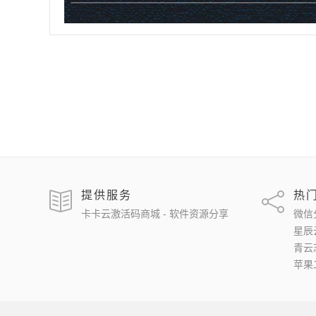
提供服务
热
卡卡云激活码商城 - 软件资源分享
微信
星辰
青云
苹果