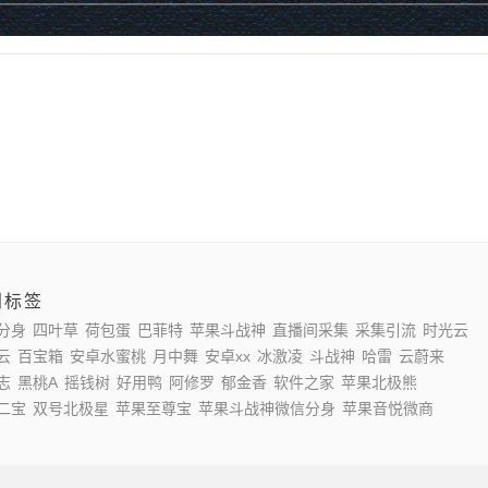
门标签
分身
四叶草
荷包蛋
巴菲特
苹果斗战神
直播间采集
采集引流
时光云
云
百宝箱
安卓水蜜桃
月中舞
安卓xx
冰激凌
斗战神
哈雷
云蔚来
志
黑桃A
摇钱树
好用鸭
阿修罗
郁金香
软件之家
苹果北极熊
二宝
双号北极星
苹果至尊宝
苹果斗战神微信分身
苹果音悦微商