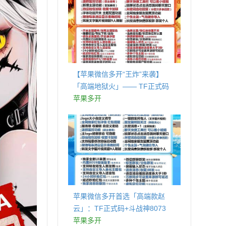
【苹果微信多开“王炸”来袭】
「高端地狱火」—— TF正式码
+斗战神8073包，7天退换，安全
苹果多开
防封，多开自由触手可及！
苹果微信多开首选「高端款赵
云」：TF正式码+斗战神8073
包，7天退换认准拍拍卡激活码
苹果多开