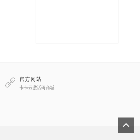
苹果二宝
双号北极星
苹果至尊宝
苹果斗战神微信分身
苹果音悦微商
官方网站
卡卡云激活码商城