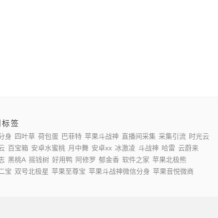
门标签
分身
四叶草
荷包蛋
巴菲特
苹果斗战神
直播间采集
采集引流
时光云
云
百宝箱
安卓水蜜桃
月中舞
安卓xx
冰激凌
斗战神
哈雷
云蔚来
志
黑桃A
摇钱树
好用鸭
阿修罗
郁金香
软件之家
苹果北极熊
二宝
双号北极星
苹果至尊宝
苹果斗战神微信分身
苹果音悦微商