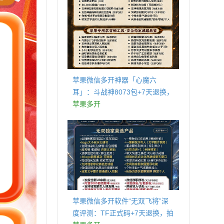
苹果微信多开神器「心魔六
耳」：斗战神8073包+7天退换，
认准拍拍卡激活码商城
苹果多开
苹果微信多开软件“无双飞将”深
度评测：TF正式码+7天退换，拍