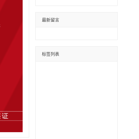
最新留言
标签列表
微信分身
四叶草
荷包蛋
巴菲特
苹果斗战神
直播间采集
采集引流
时光云
星辰云
百宝箱
安卓水蜜桃
月中舞
安卓xx
冰激凌
斗战神
哈雷
云蔚来
青云志
黑桃A
摇钱树
好用鸭
阿修罗
郁金香
软件之家
苹果北极熊