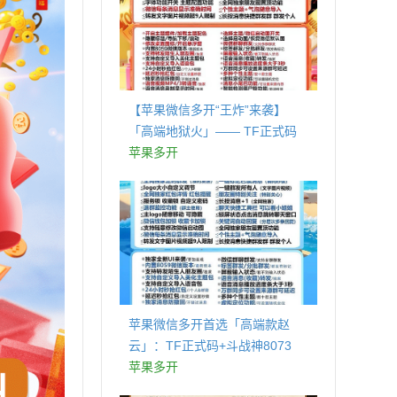
【苹果微信多开“王炸”来袭】
「高端地狱火」—— TF正式码
+斗战神8073包，7天退换，安全
苹果多开
防封，多开自由触手可及！
苹果微信多开首选「高端款赵
云」：TF正式码+斗战神8073
包，7天退换认准拍拍卡激活码
苹果多开
商城