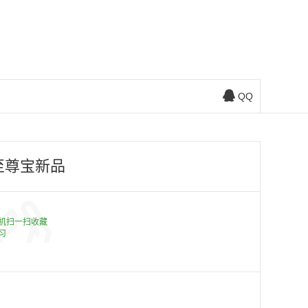
QQ
至尊宝新品
机扫一扫收藏
习