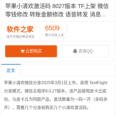
苹果小清欢激活码 8027版本 TF上架 微信
零钱修改 转账金额修改 语音转发 消息防
撤回 朋友圈一键转发 虚拟定位 自动抢红
6509
软件之家
包 运动步数修改
累计浏览人次
成为代理价格会更低
立即购买
咨询QQ
正文
苹果小清欢微信分身2025年3月1日上市，采用 TestFlight
分发模式，微信主程序8.0.27版本，该产品使用皮卡丘底
包，与皮卡丘为同款产品，激活数量为一码一开（多码多
开），需要几个分身就购买几个小清欢激活码。