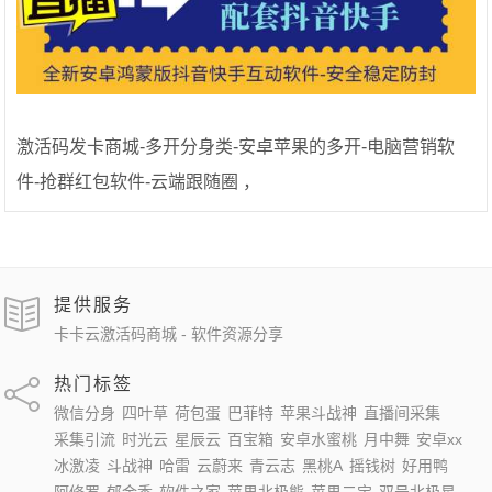
激活码发卡商城-多开分身类-安卓苹果的多开-电脑营销软
件-抢群红包软件-云端跟随圈 ，
提供服务
卡卡云激活码商城 - 软件资源分享
热门标签
微信分身
四叶草
荷包蛋
巴菲特
苹果斗战神
直播间采集
采集引流
时光云
星辰云
百宝箱
安卓水蜜桃
月中舞
安卓xx
冰激凌
斗战神
哈雷
云蔚来
青云志
黑桃A
摇钱树
好用鸭
阿修罗
郁金香
软件之家
苹果北极熊
苹果二宝
双号北极星