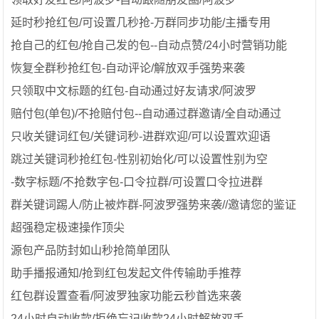
延时秒抢红包/可设置几秒抢-万群同步功能/主播专用
抢自己的红包/抢自己发的包--自动点赞/24小时营销功能
恢复全群秒抢红包-自动评论/解放双手强势来袭
只领取中文标题的红包-自动通过好友请求/阿波罗
赔付包(单包)/不抢赔付包--自动通过群邀请/全自动通过
只收关键词红包/关键词秒-进群欢迎/可以设置欢迎语
跳过关键词秒抢红包-性别初始化/可以设置性别为空
-数字标题/不抢数字包-口令拉群/可设置口令拉进群
群关键词踢人/防止被炸群-阿波罗强势来袭//邀请您的鉴证
超强稳定极速操作顶尖
源包产品防封如山秒抢简单团队
助手播报通知/抢到红包发起文件传输助手推荐
红包群设置查看/阿波罗独家功能云秒首选来袭
24小时自动收款/拒绝忘记收款24小时解放双手