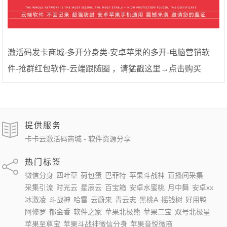
激活码发卡商城-多开分身类-安卓苹果的多开-电脑营销软
件-抢群红包软件-云端跟随圈 ，请猛戳这里→点击购买
提供服务
卡卡云激活码商城 - 软件资源分享
热门标签
微信分身
四叶草
荷包蛋
巴菲特
苹果斗战神
直播间采集
采集引流
时光云
星辰云
百宝箱
安卓水蜜桃
月中舞
安卓xx
冰激凌
斗战神
哈雷
云蔚来
青云志
黑桃A
摇钱树
好用鸭
阿修罗
郁金香
软件之家
苹果北极熊
苹果二宝
双号北极星
苹果至尊宝
苹果斗战神微信分身
苹果音悦微商