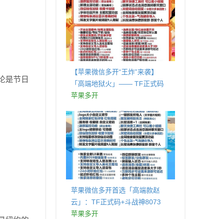
！
【苹果微信多开“王炸”来袭】
论是节日
「高端地狱火」—— TF正式码
+斗战神8073包，7天退换，安全
苹果多开
防封，多开自由触手可及！
！
苹果微信多开首选「高端款赵
云」：TF正式码+斗战神8073
包，7天退换认准拍拍卡激活码
苹果多开