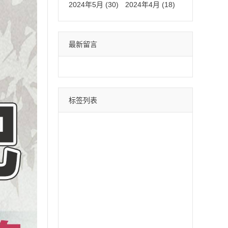
2024年5月 (30)
2024年4月 (18)
最新留言
标签列表
微信分身
四叶草
荷包蛋
巴菲特
苹果斗战神
直播间采集
采集引流
时光云
星辰云
百宝箱
安卓水蜜桃
月中舞
安卓xx
冰激凌
斗战神
哈雷
云蔚来
青云志
黑桃A
摇钱树
好用鸭
阿修罗