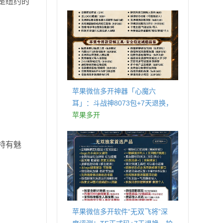
是纽约的
商城
苹果微信多开神器「心魔六
耳」：斗战神8073包+7天退换，
认准拍拍卡激活码商城
苹果多开
特有魅
苹果微信多开软件“无双飞将”深