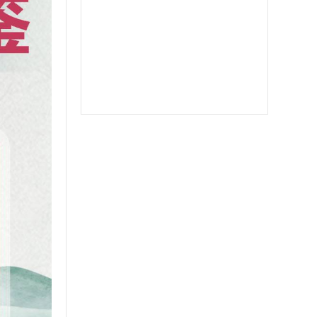
郁金香
软件之家
苹果北极熊
苹果二宝
双号北极星
苹果至尊宝
苹果斗战神微信分身
苹果音悦微商