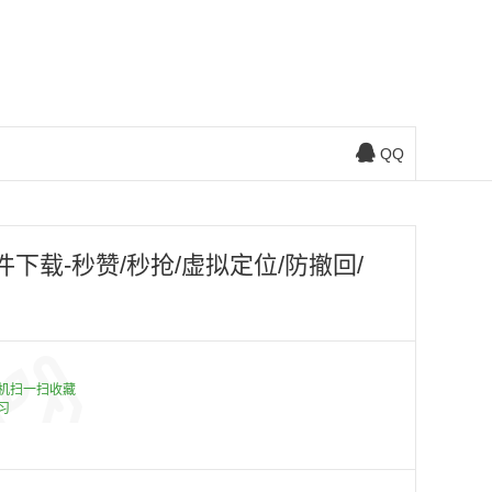
QQ
下载-秒赞/秒抢/虚拟定位/防撤回/
机扫一扫收藏
习