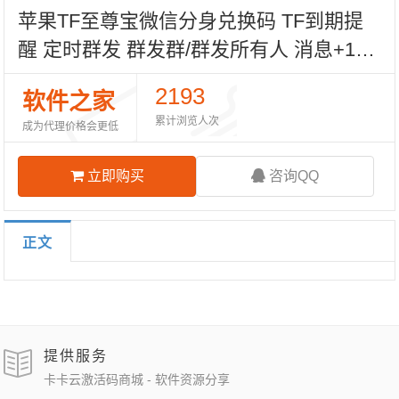
苹果TF至尊宝微信分身兑换码 TF到期提
醒 定时群发 群发群/群发所有人 消息+1功
能 callkit通话 微信锁 朋友圈转发 全球定
2193
软件之家
位 修改微信图标
累计浏览人次
成为代理价格会更低
立即购买
咨询QQ
正文
提供服务
卡卡云激活码商城 - 软件资源分享