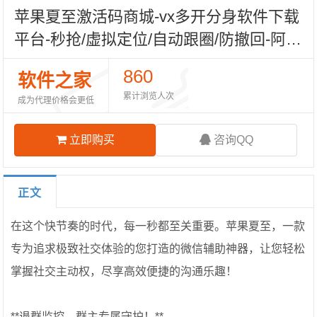
苹果夏至激活码商城-vx多开分身软件下载
平台-秒抢/虚拟定位/自动跟圈/防撤回-阿修
罗8059包-TF模式上架-自助发码平台
860
软件之家
累计浏览人次
成为代理价格会更低
立即购买
咨询QQ
正文
在这个快节奏的时代，每一秒都至关重要。苹果夏至，一款
专为追求极致社交体验的您打造的微信辅助神器，让您轻松
掌握社交主动权，尽享高效便捷的沟通乐趣！
**退群监控，群主专属守护！**