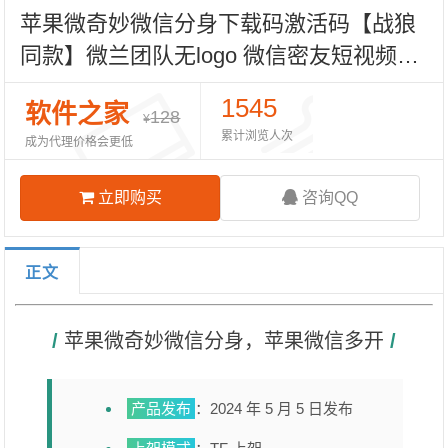
苹果微奇妙微信分身下载码激活码【战狼
同款】微兰团队无logo 微信密友短视频去
水印语音转发自动点赞
1545
软件之家
128
¥
累计浏览人次
成为代理价格会更低
立即购买
咨询QQ
正文
/ 
苹果微奇妙微信分身，苹果微信多开
 /
产品发布
：2024 年 5 月 5 日发布