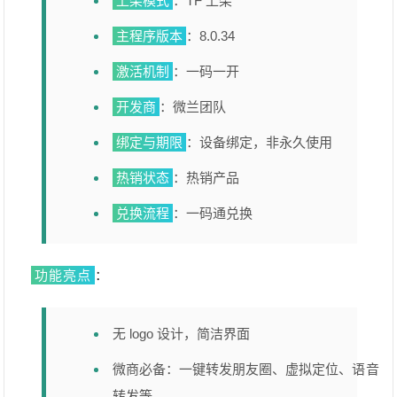
上架模式
：TF 上架
主程序版本
：8.0.34
激活机制
：一码一开
开发商
：微兰团队
绑定与期限
：设备绑定，非永久使用
热销状态
：热销产品
兑换流程
：一码通兑换
功能亮点
：
无 logo 设计，简洁界面
微商必备：一键转发朋友圈、虚拟定位、语音
转发等