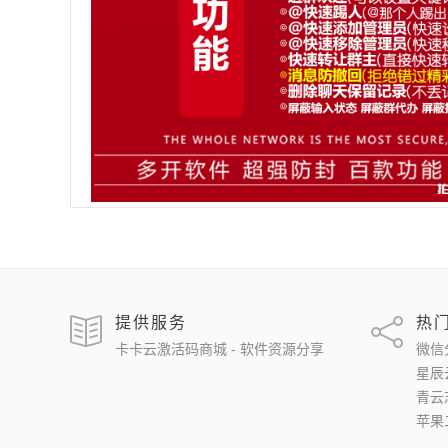
提供服务
热
卡卡云激活码商城 - 软件资源分享
微信
星辰
青云
苹果