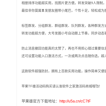
相册排序功能超实用，找图片更方便。转发突破9人限制，
最佳非你莫属🧧发朋友圈带小尾巴，个性十足，轻松成为朋
标签群发、分组群发、群组群发、队列群发，各种群发方式
转发功能超方便，大号发圈小号自动跟上节奏，同步动态
️防止消息撤回功能真的太赞了，再也不用担心错过重要信
还可设置功能入口激活方式，一次或两次点击随你选，超
这款软件超强防封，拥有上百款实用功能，操作简单又便
苹果TF雄活动码购买请认准软件之家激活码商城哦🥰！
苹果雄官方下载地址：
http://u5a.cn/cC7tF