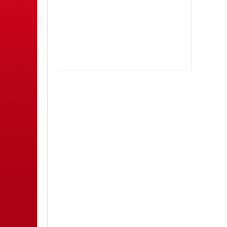
苹果二宝
双号北极星
苹果至尊宝
苹果斗战神微信分身
苹果音悦微商