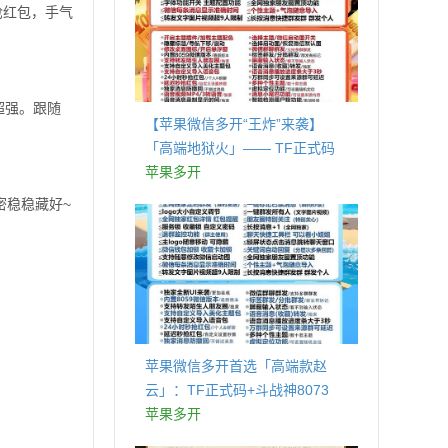
抢红包，手气
超强。跟随
【苹果微信多开“王炸”来袭】
「高端地狱火」—— TF正式码
+斗战神8073包，7天退换，安全
苹果多开
防封，多开自由触手可及！
密稳稳藏好~
苹果微信多开首选「高端款赵
云」：TF正式码+斗战神8073
包，7天退换认准拍拍卡激活码
苹果多开
商城