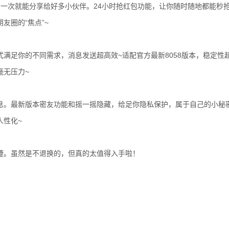
一次就能分享给好多小伙伴。24小时抢红包功能，让你随时随地都能秒
友圈的“焦点”~
满足你的不同需求，消息发送超高效~适配官方最新8058版本，稳定性
毫无压力~
息。最新版本密友功能和摇一摇隐藏，给足你隐私保护，属于自己的小秘
人性化~
捷。虽然是不退换的，但真的太值得入手啦！