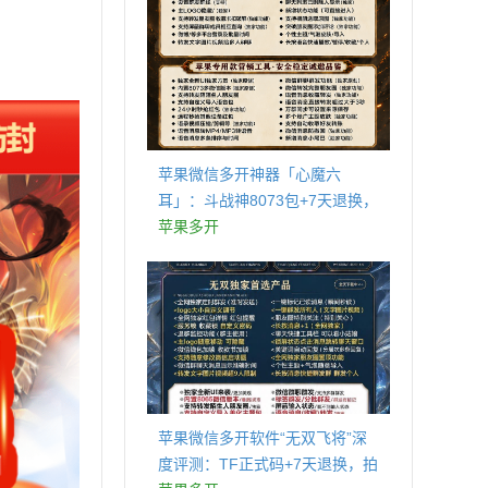
苹果微信多开神器「心魔六
耳」：斗战神8073包+7天退换，
认准拍拍卡激活码商城
苹果多开
苹果微信多开软件“无双飞将”深
度评测：TF正式码+7天退换，拍