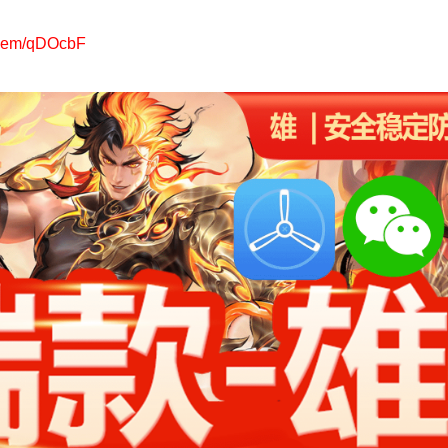
edeem/qDOcbF