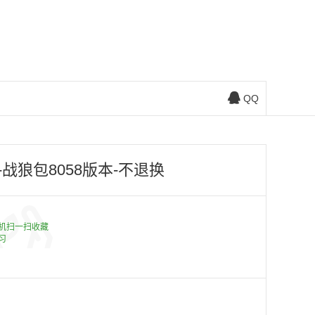
QQ
战狼包8058版本-不退换
机扫一扫收藏
习