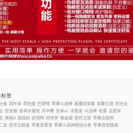
门标签
分身
四叶草
荷包蛋
巴菲特
苹果斗战神
直播间采集
采集引流
时光云
云
百宝箱
安卓水蜜桃
月中舞
安卓xx
冰激凌
斗战神
哈雷
云蔚来
志
黑桃A
摇钱树
好用鸭
阿修罗
郁金香
软件之家
苹果北极熊
二宝
双号北极星
苹果至尊宝
苹果斗战神微信分身
苹果音悦微商