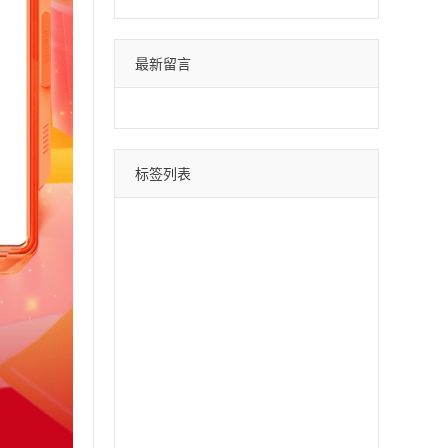
最新留言
标签列表
微信分身
四叶草
荷包蛋
巴菲特
苹果斗战神
直播间采集
采集引流
时光云
星辰云
百宝箱
安卓水蜜桃
月中舞
安卓xx
冰激凌
斗战神
哈雷
云蔚来
青云志
黑桃A
摇钱树
好用鸭
阿修罗
郁金香
软件之家
苹果北极熊