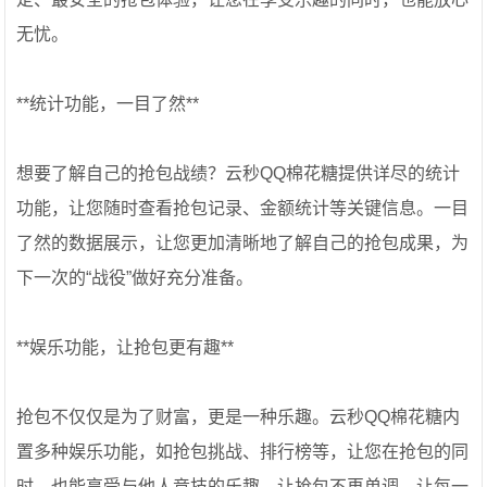
无忧。
**统计功能，一目了然**
想要了解自己的抢包战绩？云秒QQ棉花糖提供详尽的统计
功能，让您随时查看抢包记录、金额统计等关键信息。一目
了然的数据展示，让您更加清晰地了解自己的抢包成果，为
下一次的“战役”做好充分准备。
**娱乐功能，让抢包更有趣**
抢包不仅仅是为了财富，更是一种乐趣。云秒QQ棉花糖内
置多种娱乐功能，如抢包挑战、排行榜等，让您在抢包的同
时，也能享受与他人竞技的乐趣。让抢包不再单调，让每一