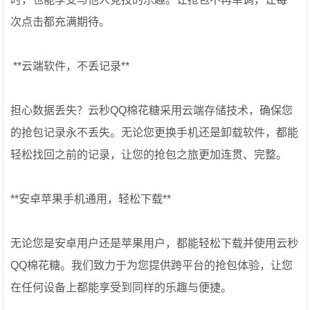
次点击都充满期待。
️ **云端软件，不丢记录**
担心数据丢失？云秒QQ棉花糖采用云端存储技术，确保您
的抢包记录永不丢失。无论您更换手机还是卸载软件，都能
轻松找回之前的记录，让您的抢包之旅更加连贯、完整。
**安卓苹果手机通用，轻松下载**
无论您是安卓用户还是苹果用户，都能轻松下载并使用云秒
QQ棉花糖。我们致力于为您提供跨平台的抢包体验，让您
在任何设备上都能享受到同样的乐趣与便捷。