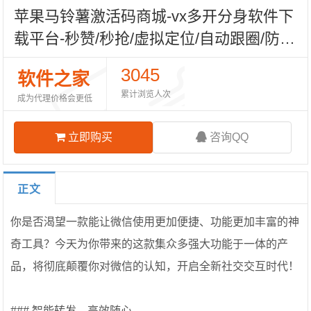
苹果马铃薯激活码商城-vx多开分身软件下
载平台-秒赞/秒抢/虚拟定位/自动跟圈/防撤
回/万群同步-TF模式上架-小满同款/凡尔赛
3045
软件之家
包-自助发码商城
累计浏览人次
成为代理价格会更低
立即购买
咨询QQ
正文
你是否渴望一款能让微信使用更加便捷、功能更加丰富的神
奇工具？今天为你带来的这款集众多强大功能于一体的产
品，将彻底颠覆你对微信的认知，开启全新社交交互时代！
### 智能转发，高效随心