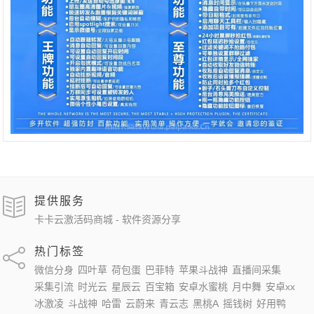
提供服务
卡卡云激活码商城 - 软件资源分享
热门标签
微信分身
四叶草
荷包蛋
巴菲特
苹果斗战神
直播间采集
采集引流
时光云
星辰云
百宝箱
安卓水蜜桃
月中舞
安卓xx
冰激凌
斗战神
哈雷
云蔚来
青云志
黑桃A
摇钱树
好用鸭