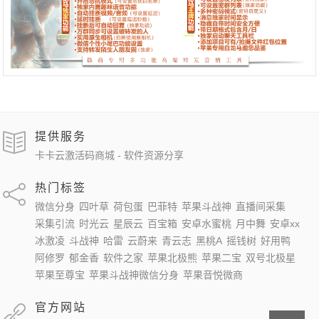
提供服务
卡卡云激活码商城 - 软件资源分享
热门标签
微信分身
四叶草
荷包蛋
巴菲特
苹果斗战神
直播间采集
采集引流
时光云
星辰云
百宝箱
安卓水蜜桃
月中舞
安卓xx
冰激凌
斗战神
哈雷
云蔚来
青云志
黑桃A
摇钱树
好用鸭
阿修罗
郁金香
软件之家
苹果北极熊
苹果二宝
双号北极星
苹果至尊宝
苹果斗战神微信分身
苹果音悦微商
官方网站