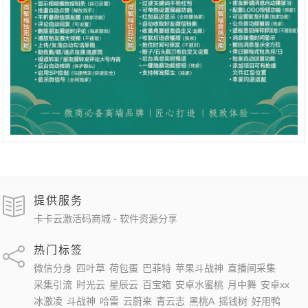
提供服务
卡卡云激活码商城 - 软件资源分享
热门标签
微信分身
四叶草
荷包蛋
巴菲特
苹果斗战神
直播间采集
采集引流
时光云
星辰云
百宝箱
安卓水蜜桃
月中舞
安卓xx
冰激凌
斗战神
哈雷
云蔚来
青云志
黑桃A
摇钱树
好用鸭