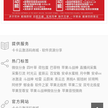
提供服务
卡卡云激活码商城 - 软件资源分享
热门标签
微信分身
四叶草
荷包蛋
巴菲特
苹果斗战神
直播间采集
采集引流
时光云
星辰云
百宝箱
安卓水蜜桃
月中舞
安卓xx
冰激凌
斗战神
哈雷
云蔚来
青云志
黑桃A
摇钱树
好用鸭
阿修罗
郁金香
软件之家
苹果北极熊
苹果二宝
双号北极星
苹果至尊宝
苹果斗战神微信分身
苹果音悦微商
官方网站