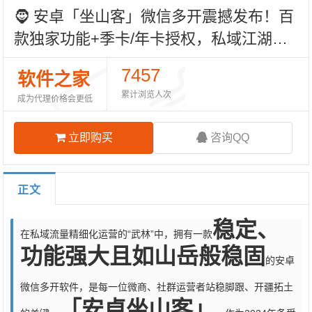
🧔‍️ 安卓「坐山客」微信多开震撼发布！百
款独家功能+季卡/年卡授权，私域江湖的
定海神针！
7457
软件之家
累计浏览人次
成为代理价格会更低
立即购买
咨询QQ
正文
稳定、
在私域流量精细化运营的“武林”中，拥有一款
功能强大且如山岳般稳固
的安卓
微信多开软件，是每一位微商、社群运营者站稳脚跟、开疆拓土
「安卓坐山客」