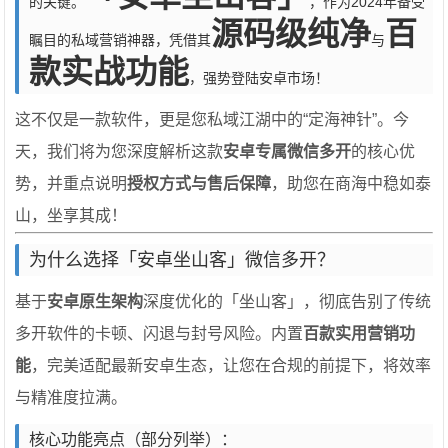
的关键。
，作为2024年备受
源码级纯净
百
瞩目的私域营销神器，凭借其
与
款实战功能
，强势登陆安卓市场！
这不仅是一款软件，更是您私域江湖中的“定海神针”。今
天，我们将为您深度解析这款
安卓专属微信多开
的核心优
势，并重点说明
授权方式与售后保障
，助您在商海中稳如泰
山，坐享其成！
为什么选择「安卓坐山客」微信多开？
基于
安卓原生架构
深度优化的「坐山客」，彻底告别了传统
多开软件的卡顿、闪退与封号风险。内置
百款实用营销功
能
，完美适配最新安卓生态，让您在合规的前提下，将效率
与精准度拉满。
核心功能亮点（部分列举）：