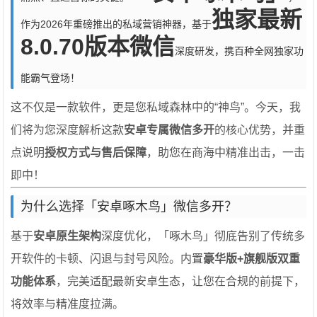
独家最新
作为2026年重磅推出的私域营销神器，基于
8.0.70版本微信
深度研发，携百种全网独家功
能霸气登场！
这不仅是一款软件，更是您私域森林中的“神鸟”。今天，我
们将为您深度解析这款
安卓专属微信多开
的核心优势，并重
点说明
授权方式与售后保障
，助您在商海中精准出击，一击
即中！
为什么选择「安卓啄木鸟」微信多开？
基于
安卓原生架构
深度优化，「啄木鸟」彻底告别了传统多
开软件的卡顿、闪退与封号风险。内置
豪华版+旗舰版双重
功能体系
，完美适配最新安卓生态，让您在合规的前提下，
将效率与精准度拉满。