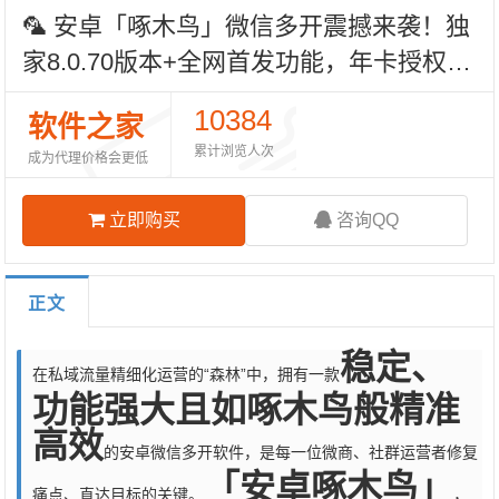
🦜 安卓「啄木鸟」微信多开震撼来袭！独
家8.0.70版本+全网首发功能，年卡授权更
省心！
10384
软件之家
累计浏览人次
成为代理价格会更低
立即购买
咨询QQ
正文
稳定、
在私域流量精细化运营的“森林”中，拥有一款
功能强大且如啄木鸟般精准
高效
的安卓微信多开软件，是每一位微商、社群运营者修复
「安卓啄木鸟」
痛点、直达目标的关键。
，