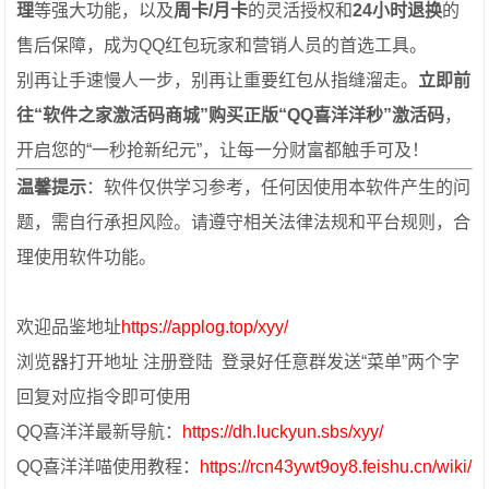
理
等强大功能，以及
周卡/月卡
的灵活授权和
24小时退换
的
售后保障，成为QQ红包玩家和营销人员的首选工具。
别再让手速慢人一步，别再让重要红包从指缝溜走。
立即前
往“软件之家激活码商城”购买正版“QQ喜洋洋秒”激活码
，
开启您的“一秒抢新纪元”，让每一分财富都触手可及！
温馨提示
：软件仅供学习参考，任何因使用本软件产生的问
题，需自行承担风险。请遵守相关法律法规和平台规则，合
理使用软件功能。
欢迎品鉴地址
https://applog.top/xyy/
浏览器打开地址 注册登陆 登录好任意群发送“菜单”两个字
回复对应指令即可使用
QQ喜洋洋最新导航：
https://dh.luckyun.sbs/xyy/
QQ喜洋洋喵使用教程：
https://rcn43ywt9oy8.feishu.cn/wiki/