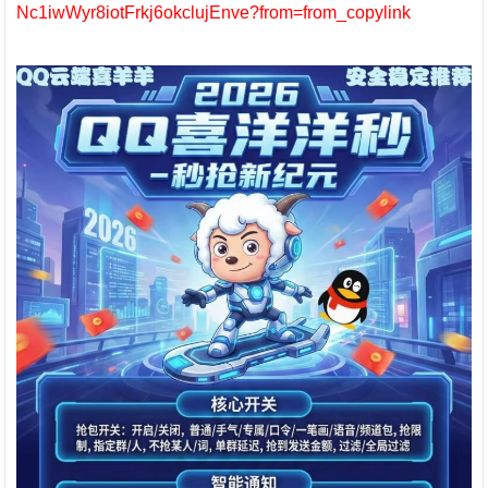
Nc1iwWyr8iotFrkj6okclujEnve?from=from_copylink