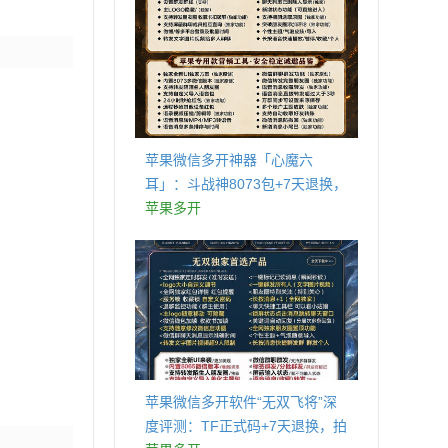
苹果微信多开神器「心魔六
耳」：斗战神8073包+7天退换，
认准拍拍卡激活码商城
苹果多开
苹果微信多开软件“无双飞将”深
度评测：TF正式码+7天退换，拍