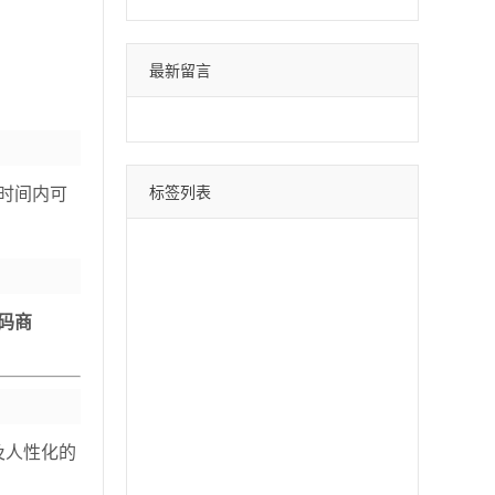
最新留言
标签列表
时间内可
微信分身
四叶草
荷包蛋
巴菲特
苹果斗战神
直播间采集
采集引流
时光云
码商
星辰云
百宝箱
安卓水蜜桃
月中舞
安卓xx
冰激凌
斗战神
哈雷
云蔚来
青云志
黑桃A
摇钱树
好用鸭
阿修罗
及人性化的
郁金香
软件之家
苹果北极熊