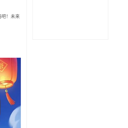
苹果二宝
双号北极星
苹果至尊宝
码吧！未来
苹果斗战神微信分身
苹果音悦微商