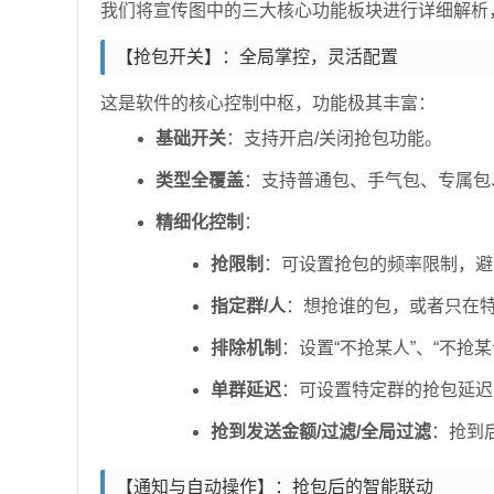
我们将宣传图中的三大核心功能板块进行详细解析，
【抢包开关】：全局掌控，灵活配置
这是软件的核心控制中枢，功能极其丰富：
基础开关
：支持开启/关闭抢包功能。
类型全覆盖
：支持普通包、手气包、专属包
精细化控制
：
抢限制
：可设置抢包的频率限制，避
指定群/人
：想抢谁的包，或者只在
排除机制
：设置“不抢某人”、“不抢
单群延迟
：可设置特定群的抢包延迟
抢到发送金额/过滤/全局过滤
：抢到
【通知与自动操作】：抢包后的智能联动