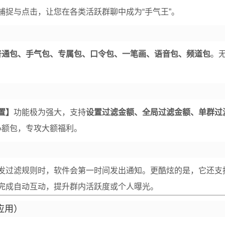
捉与点击，让您在各类活跃群聊中成为“手气王”。
普通包、手气包、专属包、口令包、一笔画、语音包、频道包
。
置】
功能极为强大，支持
设置过滤金额、全局过滤金额、单群过
小额包，专攻大额福利。
发过滤规则时，软件会第一时间发出通知。更酷炫的是，它还支
完成自动互动，提升群内活跃度或个人曝光。
应用）