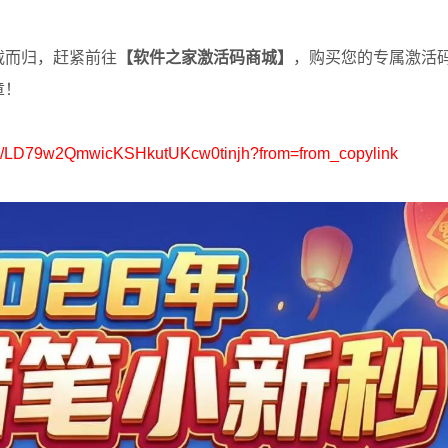
载而归，赶紧前往
【软件之家激活码商城】
，购买您的专属激活
章！
wiki/LD79w2QmwicKSHkutUKcw0tinjh?from=from_copylink