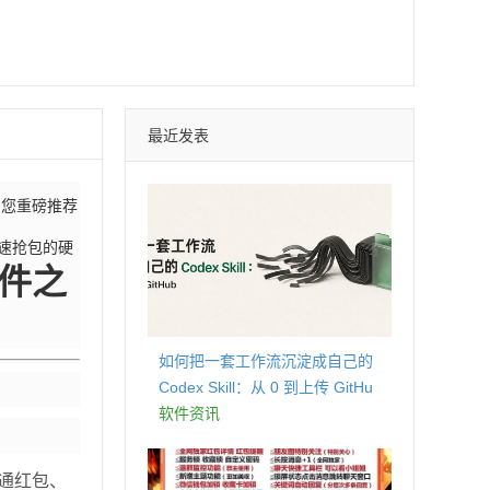
最近发表
为您重磅推荐
速抢包的硬
件之
如何把一套工作流沉淀成自己的
Codex Skill：从 0 到上传 GitHu
b
软件资讯
通红包、