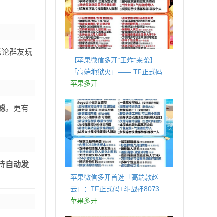
无论群友玩
【苹果微信多开“王炸”来袭】
「高端地狱火」—— TF正式码
+斗战神8073包，7天退换，安全
苹果多开
防封，多开自由触手可及！
滤
。更有
持
自动发
苹果微信多开首选「高端款赵
云」：TF正式码+斗战神8073
包，7天退换认准拍拍卡激活码
苹果多开
商城