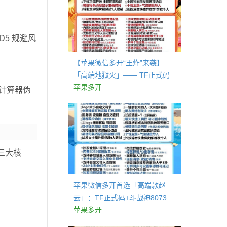
5 规避风
【苹果微信多开“王炸”来袭】
「高端地狱火」—— TF正式码
+斗战神8073包，7天退换，安全
苹果多开
计算器伪
防封，多开自由触手可及！
圈三大核
苹果微信多开首选「高端款赵
云」：TF正式码+斗战神8073
包，7天退换认准拍拍卡激活码
苹果多开
商城