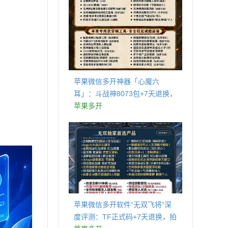
苹果微信多开神器「心魔六
耳」：斗战神8073包+7天退换，
认准拍拍卡激活码商城
苹果多开
苹果微信多开软件“无双飞将”深
度评测：TF正式码+7天退换，拍