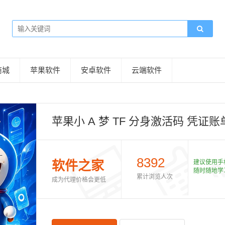
商城
苹果软件
安卓软件
云端软件
苹果小 A 梦 TF 分身激活码 凭
8392
软件之家
建议使用手
随时随地学
累计浏览人次
成为代理价格会更低