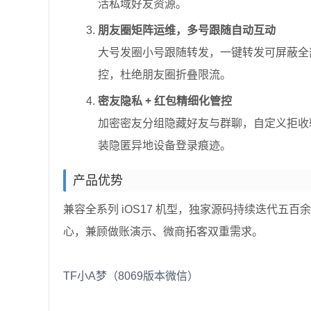
活私域好友资源。
朋友圈矩阵运维，多号跟随自动互动
大号发圈小号跟随转发，一键转发可屏蔽全部
控，杜绝朋友圈折叠限流。
密友隐私 + 红包精细化管控
加密密友分组隐藏好友与群聊，自定义拒收
装隐匿异地设备登录痕迹。
产品优势
兼容全系列 iOS17 机型，独家源码持续迭代五百余
心，兼顾做账演示、微商拓客双重需求。
TF小A梦（8069版本微信）