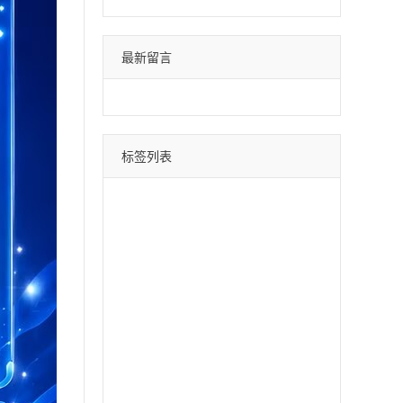
最新留言
标签列表
微信分身
四叶草
荷包蛋
巴菲特
苹果斗战神
直播间采集
采集引流
时光云
星辰云
百宝箱
安卓水蜜桃
月中舞
安卓xx
冰激凌
斗战神
哈雷
云蔚来
青云志
黑桃A
摇钱树
好用鸭
阿修罗
郁金香
软件之家
苹果北极熊