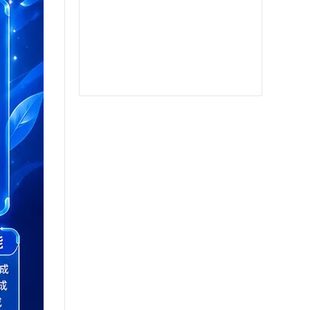
苹果二宝
双号北极星
苹果至尊宝
苹果斗战神微信分身
苹果音悦微商