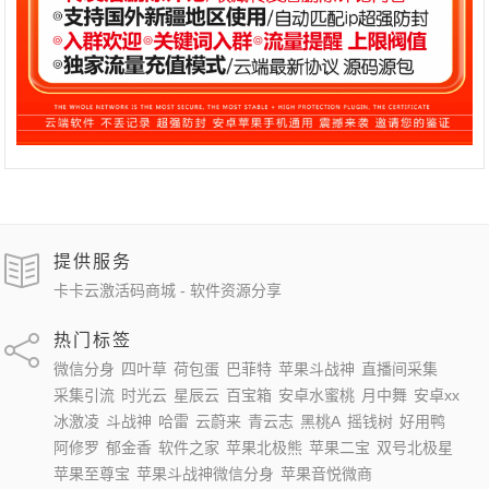
提供服务
卡卡云激活码商城 - 软件资源分享
热门标签
微信分身
四叶草
荷包蛋
巴菲特
苹果斗战神
直播间采集
采集引流
时光云
星辰云
百宝箱
安卓水蜜桃
月中舞
安卓xx
冰激凌
斗战神
哈雷
云蔚来
青云志
黑桃A
摇钱树
好用鸭
阿修罗
郁金香
软件之家
苹果北极熊
苹果二宝
双号北极星
苹果至尊宝
苹果斗战神微信分身
苹果音悦微商