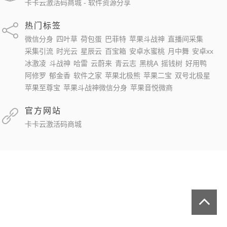
卡卡云激活码商城 - 软件资源分享
热门标签
微信分身
四叶草
荷包蛋
巴菲特
苹果斗战神
直播间采集
采集引流
时光云
星辰云
百宝箱
安卓水蜜桃
月中舞
安卓xx
冰激凌
斗战神
哈雷
云蔚来
青云志
黑桃A
摇钱树
好用鸭
阿修罗
郁金香
软件之家
苹果北极熊
苹果二宝
双号北极星
苹果至尊宝
苹果斗战神微信分身
苹果音悦微商
官方网站
卡卡云激活码商城