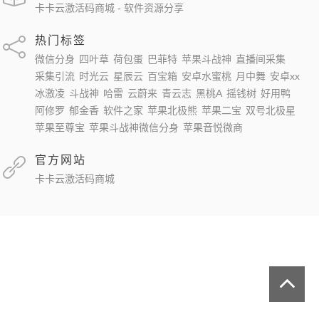
卡卡云激活码商城 - 软件资源分享
热门标签
微信分身
四叶草
荷包蛋
巴菲特
苹果斗战神
直播间采集
采集引流
时光云
星辰云
百宝箱
安卓水蜜桃
月中舞
安卓xx
冰激凌
斗战神
哈雷
云蔚来
青云志
黑桃A
摇钱树
好用鸭
阿修罗
郁金香
软件之家
苹果北极熊
苹果二宝
双号北极星
苹果至尊宝
苹果斗战神微信分身
苹果音悦微商
官方网站
卡卡云激活码商城